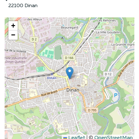
22100 Dinan
+
−
Leaflet
|
©
OpenStreetMap